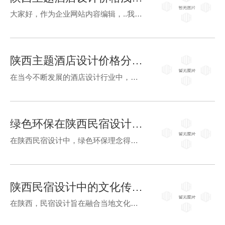
大家好，作为企业网站内容编辑，..我们一起来谈谈陕西主题酒店设计的话题。在这个充满创意和竞争的行业中，设计直接关系到整体运营和市场吸引力。陕西主题酒店设计的质量和独特性，将直接影响到顾客体验和市场地位。首…
陕西主题酒店设计价格分析与趋势展望
在当今不断发展的酒店设计行业中，陕西主题酒店设计一直备受关注。随着人们对独特、舒适入住体验的需求增加，设计师们努力创造出符合时代潮流和地域特色的设计方案。通过分析价格趋势和未来展望，我们可以更好地了解这…
绿色环保在陕西民宿设计中的应用
在陕西民宿设计中，绿色环保理念得到了广泛应用。随着人们对健康和环境的关注日益增加，越来越多的设计师开始将绿色环保纳入民宿设计中，为客人营造一个舒适、健康的居住环境。首先，陕西民宿设计中的绿色环保体现在材…
陕西民宿设计中的文化传承与创新
在陕西，民宿设计旨在融合当地文化传统和现代创新，为游客提供独特的居住体验。通过将当地传统文化元素与现代设计理念相结合，陕西的民宿呈现出别具一格的风貌。在陕西的民宿中，我们可以看到许多融合了陕西传统文化元…