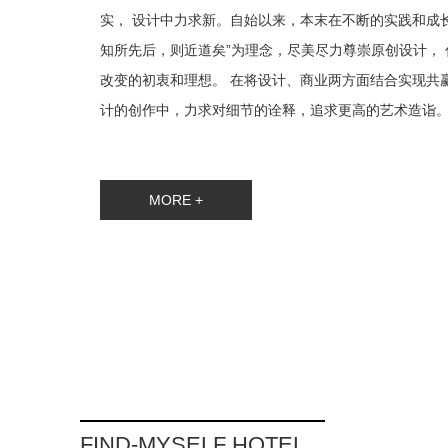
实， 设计中力求新。自始以来，本末在不断的实践和成长
知所先后，则近道矣”为理念，尽美尽力尊崇原创设计，
改变的初衷和理想。 在将设计、商业两方面结合实现共
计的创作中，力求对细节的诠释，追求更高的艺术造诣
MORE +
FIND-MYSELF HOTEL