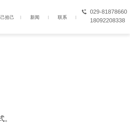
029-81878660
己拾己
新闻
联系
18092208338
己拾己
新闻
联系
式
。