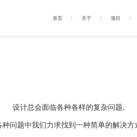
首页
关于
项目
首页
关于
项目
设
计
总
会
面
临
各
种
各
样
的
复
杂
问
题
,
各
种
问
题
中
我
们
力
求
找
到
一
种
简
单
的
解
决
方
设
计
是
一
种
不
断
进
行
抽
象
的
渐
进
过
程
,