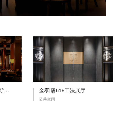
长安大饭店｜乌兹别克斯坦·撒马尔罕
金泰|唐618工法展厅
公共空间