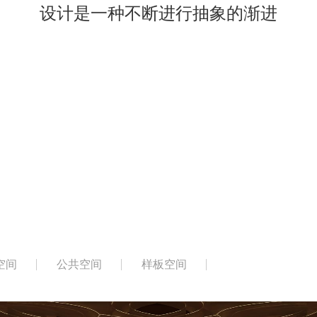
通
过
抽
象
的
表
达
，
回
到
真
实
的
空间
公共空间
样板空间