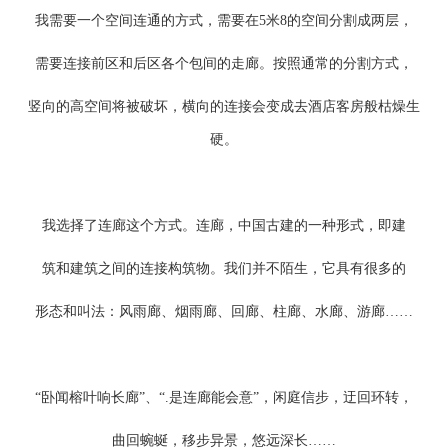
我需要一个空间连通的方式，需要在5米8的空间分割成两层，
需要连接前区和后区各个包间的走廊。按照通常的分割方式，
竖向的高空间将被破坏，横向的连接会变成去酒店客房般枯
燥生
硬。
我选择了连廊这个方式。连廊，中国古建的一种形式，即建
筑和建筑之间的连接构筑物。我们并不陌生，它具有很多的
形态和叫法：风雨廊、烟雨廊、回廊、柱廊、水廊、游廊……
“卧闻榕叶响长廊”、“.是连廊能会意”，闲庭信步，迂回环转，
曲回蜿蜒，移步异景，悠远深长……