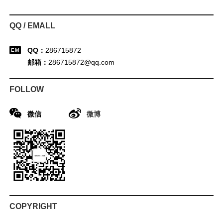
QQ / EMALL
QQ：
286715872
邮箱：
286715872@qq.com
FOLLOW
微信
微博
COPYRIGHT